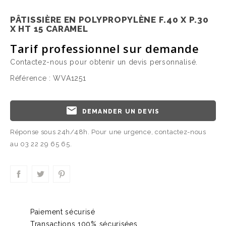
PÂTISSIÈRE EN POLYPROPYLÈNE F.40 X P.30
X HT 15 CARAMEL
Tarif professionnel sur demande
Contactez-nous pour obtenir un devis personnalisé.
Référence :
WVA1251
email
DEMANDER UN DEVIS
Réponse sous 24h/48h. Pour une urgence, contactez-nous
au 03 22 29 65 65.
Paiement sécurisé
Transactions 100% sécurisées