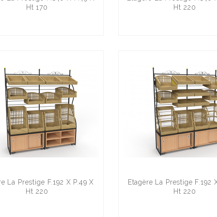
Ht 170
Ht 220
re La Prestige F.192 X P.49 X
Etagère La Prestige F.192 
Ht 220
Ht 220