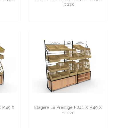
Ht 220
X P.49 X
Etagère La Prestige F.241 X P.49 X
Ht 220