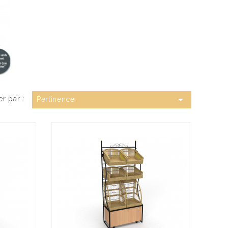

er par :
Pertinence