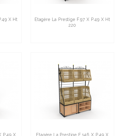
P.49 X Ht
Etagère La Prestige F.97 X P.49 X Ht
220
X P.49 X
Etagère La Prestige F.146 X P.49 X