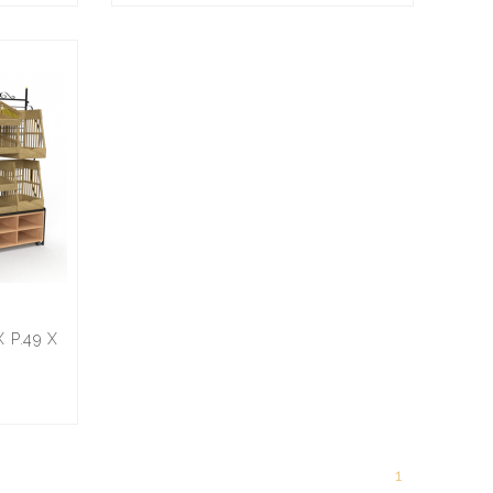
X P.49 X
1