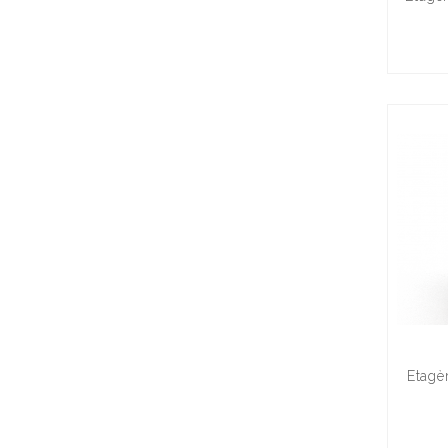
Etagè