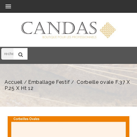

Accueil
Emballage Festif
Corbeille ovale F.37 X
P.25 X Ht 12