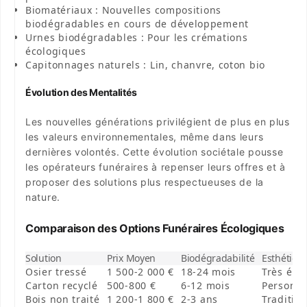
Biomatériaux
: Nouvelles compositions
biodégradables en cours de développement
Urnes biodégradables
: Pour les crémations
écologiques
Capitonnages naturels
: Lin, chanvre, coton bio
Évolution des Mentalités
Les nouvelles générations privilégient de plus en plus
les valeurs environnementales, même dans leurs
dernières volontés. Cette évolution sociétale pousse
les opérateurs funéraires à repenser leurs offres et à
proposer des solutions plus respectueuses de la
nature.
Comparaison des Options Funéraires Écologiques
Solution
Prix Moyen
Biodégradabilité
Esthétiqu
Osier tressé
1 500-2 000 €
18-24 mois
Très éle
Carton recyclé
500-800 €
6-12 mois
Personna
Bois non traité
1 200-1 800 €
2-3 ans
Traditio