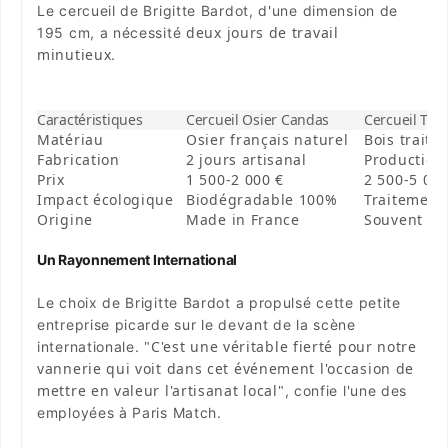
Le cercueil de Brigitte Bardot, d'une dimension de
deux jours de travail
195 cm, a nécessité
minutieux
.
Caractéristiques
Cercueil Osier Candas
Cercueil Trad
Matériau
Osier français naturel
Bois traité
Fabrication
2 jours artisanal
Production 
Prix
1 500-2 000 €
2 500-5 000
Impact écologique
Biodégradable 100%
Traitement
Origine
Made in France
Souvent im
Un Rayonnement International
Le choix de Brigitte Bardot a propulsé cette petite
entreprise picarde sur le devant de la scène
"C'est une véritable fierté pour notre
internationale.
vannerie qui voit dans cet événement l'occasion de
mettre en valeur l'artisanat local"
, confie l'une des
employées à Paris Match.