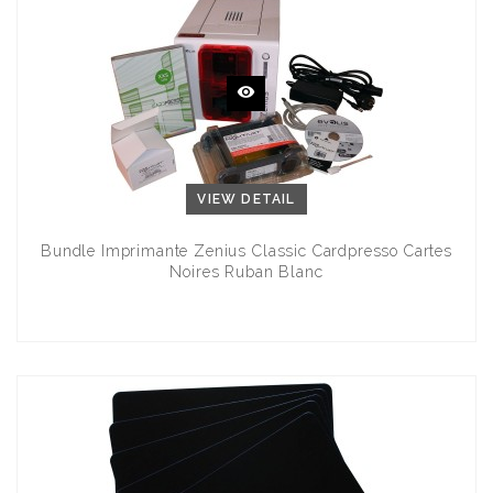
VIEW DETAIL
Bundle Imprimante Zenius Classic Cardpresso Cartes
Noires Ruban Blanc